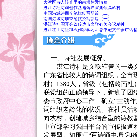
大湾区诗人眼光里的南极村爱情角
湛江诗社诗词创作基地落户官渡镇高岭村
南国港城诗朋奋笔抗疫写新篇（二）
南国港城诗朋奋笔抗疫写新篇（一）
湛江诗社召开会议传达市文联有关会议精神
湛江红土诗社组织作家学习习总书记文代会讲话
一、诗社发展概况。
湛江诗社是文联辖管的一类文
广东省比较大的诗词组织，全市
村）1380人，省级（包括岭南
联党组的正确领导下，新班子团结
委市政府中心工作，确立“主动
词组织老龄化的状况。在社员活
向农村，创建城乡结合型的诗教
中宣部学习强国平台的宣传报道
发展型。如廉江“百诗诵中塘”和