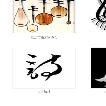
湛江市曲艺家协会
湛江诗社