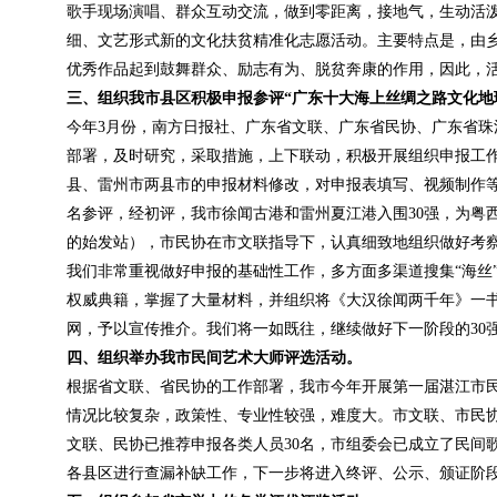
歌手现场演唱、群众互动交流，做到零距离，接地气，生动活
细、文艺形式新的文化扶贫精准化志愿活动。主要特点是，由
优秀作品起到鼓舞群众、励志有为、脱贫奔康的作用，因此，
三、组织我市县区积极申报参评“广东十大海上丝绸之路文化地
今年3月份，南方日报社、广东省文联、广东省民协、广东省珠
部署，及时研究，采取措施，上下联动，积极开展组织申报工作
县、雷州市两县市的申报材料修改，对申报表填写、视频制作等
名参评，经初评，我市徐闻古港和雷州夏江港入围30强，为粤西
的始发站），市民协在市文联指导下，认真细致地组织做好考
我们非常重视做好申报的基础性工作，多方面多渠道搜集“海丝
权威典籍，掌握了大量材料，并组织将《大汉徐闻两千年》一
网，予以宣传推介。我们将一如既往，继续做好下一阶段的30
四、组织举办我市民间艺术大师评选活动。
根据省文联、省民协的工作部署，我市今年开展第一届湛江市
情况比较复杂，政策性、专业性较强，难度大。市文联、市民
文联、民协已推荐申报各类人员30名，市组委会已成立了民间
各县区进行查漏补缺工作，下一步将进入终评、公示、颁证阶