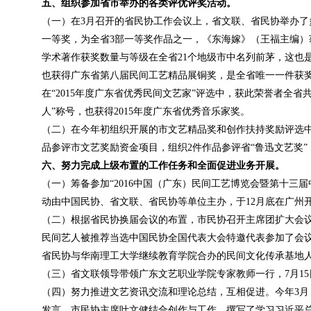
五、组织参加省市举办的各类评优评奖活动。
（一）在3月召开的省民协工作会议上，省文联、省民协举办
一等奖，为全省3部一等奖作品之一，《东海嫁》（王福主编）
学术著作获奖数量与等级在全省21个地级市中名列前茅，这也
也获得广东省第八届民间工艺精品展铜奖，是全省唯一一件获
在“2015年度广东省优秀民间文艺家”评选中，获此荣誉者全
人”称号，也获得2015年度广东省优秀音乐家奖。
（二）在今年初组织开展的市文艺精品奖和创作扶持奖励评选中
品参评市文艺奖励资金项目，组织2件作品参评省“鲁迅文艺奖”
六、努力完成上级布置的工作任务和全面促进业务开展。
（一）筹备参加“2016中国（广东）民间工艺博览会暨第十三
动由中国民协、省文联、省民协等单位主办，于12月底在广州
（二）根据省民协换届会议的布置，市民协召开主席团扩大会议
民间艺人被推荐当选中国民协全国代表大会特邀代表参加了会议
省民协与华南理工大学继续教育学院合办的民间文化传承基地
（三）省文联领导带领广东文艺职业学院专家教师一行，7月1
（四）努力推进文艺资讯交流和理论总结，互相促进。今年3
发言。市民协主席叶文健结合创作与工作，撰写了学习习近平总