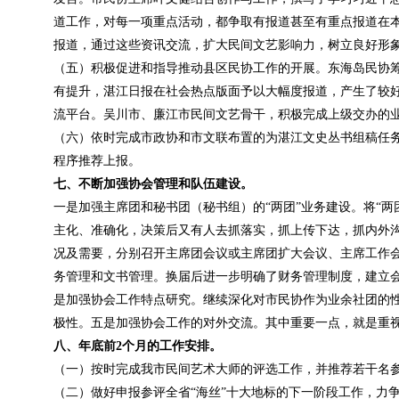
道工作，对每一项重点活动，都争取有报道甚至有重点报道在本
报道，通过这些资讯交流，扩大民间文艺影响力，树立良好形
（五）积极促进和指导推动县区民协工作的开展。东海岛民协筹
有提升，湛江日报在社会热点版面予以大幅度报道，产生了较
流平台。吴川市、廉江市民间文艺骨干，积极完成上级交办的
（六）依时完成市政协和市文联布置的为湛江文史丛书组稿任务
程序推荐上报。
七、不断加强协会管理和队伍建设。
一是加强主席团和秘书团（秘书组）的“两团”业务建设。将“
主化、准确化，决策后又有人去抓落实，抓上传下达，抓内外
况及需要，分别召开主席团会议或主席团扩大会议、主席工作
务管理和文书管理。换届后进一步明确了财务管理制度，建立
是加强协会工作特点研究。继续深化对市民协作为业余社团的
极性。五是加强协会工作的对外交流。其中重要一点，就是重
八、年底前2个月的工作安排。
（一）按时完成我市民间艺术大师的评选工作，并推荐若干名
（二）做好申报参评全省“海丝”十大地标的下一阶段工作，力